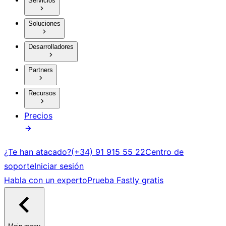
Servicios
Soluciones
Desarrolladores
Partners
Recursos
Precios
¿Te han atacado?
(+34) 91 915 55 22
Centro de
soporte
Iniciar sesión
Habla con un experto
Prueba Fastly gratis