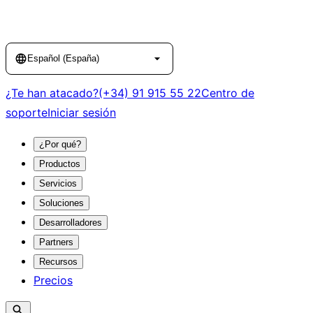
Language
Español (España)
¿Te han atacado?
(+34) 91 915 55 22
Centro de
soporte
Iniciar sesión
¿Por qué?
Productos
Servicios
Soluciones
Desarrolladores
Partners
Recursos
Precios