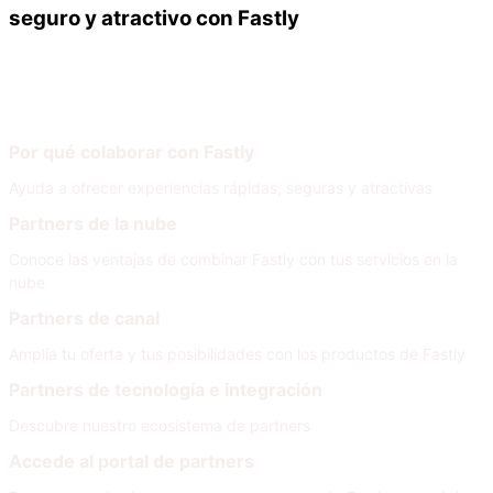
seguro y atractivo con Fastly
Nuestros partners
Únete a nuestra red
Por qué colaborar con Fastly
Ayuda a ofrecer experiencias rápidas, seguras y atractivas
Partners de la nube
Conoce las ventajas de combinar Fastly con tus servicios en la
nube
Partners de canal
Amplía tu oferta y tus posibilidades con los productos de Fastly
Partners de tecnología e integración
Descubre nuestro ecosistema de partners
Accede al portal de partners