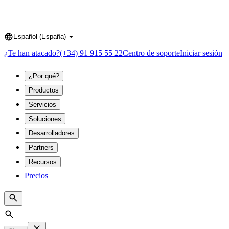
Español (España)
Language
¿Te han atacado?
(+34) 91 915 55 22
Centro de soporte
Iniciar sesión
¿Por qué?
Productos
Servicios
Soluciones
Desarrolladores
Partners
Recursos
Precios
Search