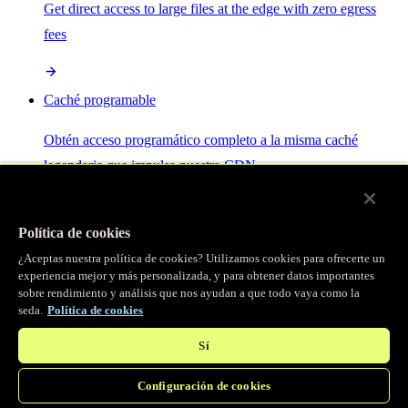
Get direct access to large files at the edge with zero egress
fees
Caché programable
Obtén acceso programático completo a la misma caché
legendaria que impulsa nuestra CDN.
Servidor MCP
Política de cookies
¿Aceptas nuestra política de cookies? Utilizamos cookies para ofrecerte un
Control por IA para tus servicios Fastly.
experiencia mejor y más personalizada, y para obtener datos importantes
sobre rendimiento y análisis que nos ayudan a que todo vaya como la
seda.
Política de cookies
Sí
Configuración de cookies
/
Productos