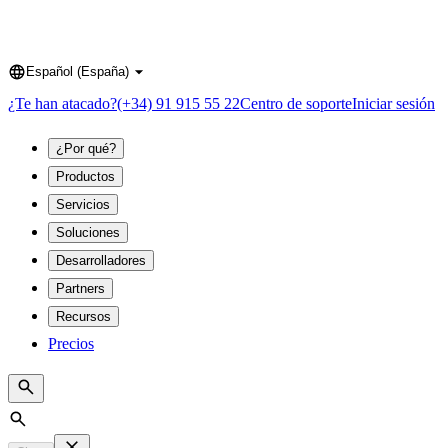
Español (España)
Language
¿Te han atacado?
(+34) 91 915 55 22
Centro de soporte
Iniciar sesión
¿Por qué?
Productos
Servicios
Soluciones
Desarrolladores
Partners
Recursos
Precios
Search