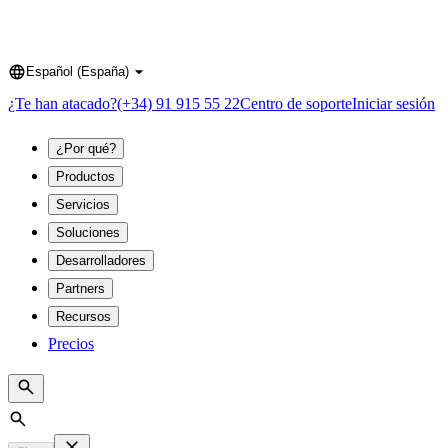
Español (España)
Language
¿Te han atacado?
(+34) 91 915 55 22
Centro de soporte
Iniciar sesión
¿Por qué?
Productos
Servicios
Soluciones
Desarrolladores
Partners
Recursos
Precios
Search