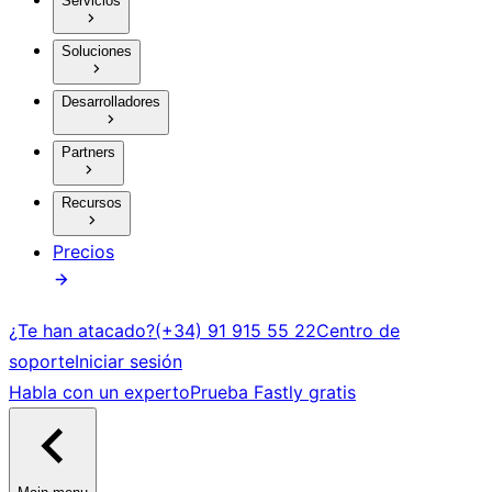
Servicios
Soluciones
Desarrolladores
Partners
Recursos
Precios
¿Te han atacado?
(+34) 91 915 55 22
Centro de
soporte
Iniciar sesión
Habla con un experto
Prueba Fastly gratis