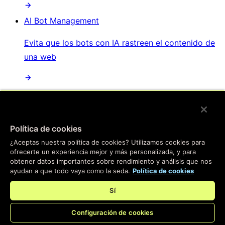
AI Bot Management
Evita que los bots con IA rastreen el contenido de
una web
/
Productos
Política de cookies
Main menu
¿Aceptas nuestra política de cookies? Utilizamos cookies para
ofrecerte un experiencia mejor y más personalizada, y para
Compute
obtener datos importantes sobre rendimiento y análisis que nos
ayudan a que todo vaya como la seda.
Política de cookies
Informática en el borde
Sí
Pasa tus aplicaciones al borde: nuestra plataforma
Configuración de cookies
instantánea te ayudará a crear experiencias