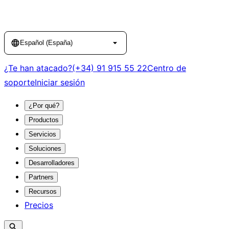
Language
Español (España)
¿Te han atacado?
(+34) 91 915 55 22
Centro de
soporte
Iniciar sesión
¿Por qué?
Productos
Servicios
Soluciones
Desarrolladores
Partners
Recursos
Precios