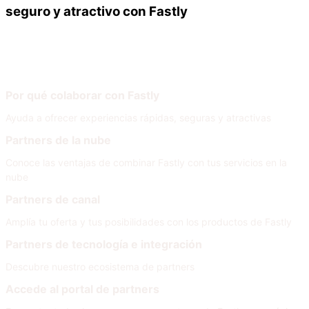
seguro y atractivo con Fastly
Nuestros partners
Únete a nuestra red
Por qué colaborar con Fastly
Ayuda a ofrecer experiencias rápidas, seguras y atractivas
Partners de la nube
Conoce las ventajas de combinar Fastly con tus servicios en la
nube
Partners de canal
Amplía tu oferta y tus posibilidades con los productos de Fastly
Partners de tecnología e integración
Descubre nuestro ecosistema de partners
Accede al portal de partners