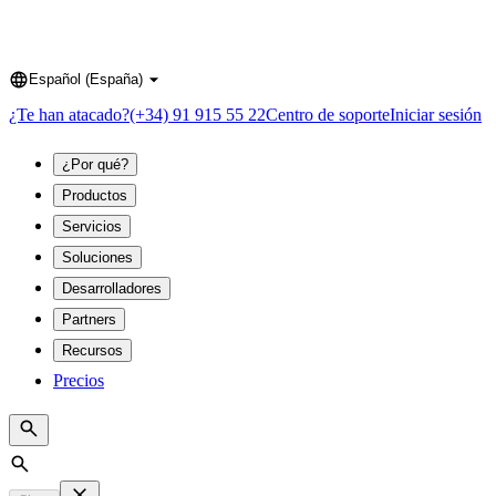
Español (España)
Language
¿Te han atacado?
(+34) 91 915 55 22
Centro de soporte
Iniciar sesión
¿Por qué?
Productos
Servicios
Soluciones
Desarrolladores
Partners
Recursos
Precios
Search