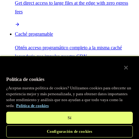
Get direct access to large files at the edge with zero egress
fees
Caché programable
Obtén acceso programático completo a la misma caché
legendaria que impulsa nuestra CDN.
Servidor MCP
Política de cookies
¿Aceptas nuestra política de cookies? Utilizamos cookies para ofrecerte un
Control por IA para tus servicios Fastly.
experiencia mejor y más personalizada, y para obtener datos importantes
sobre rendimiento y análisis que nos ayudan a que todo vaya como la
seda.
Política de cookies
Sí
Configuración de cookies
/
Productos