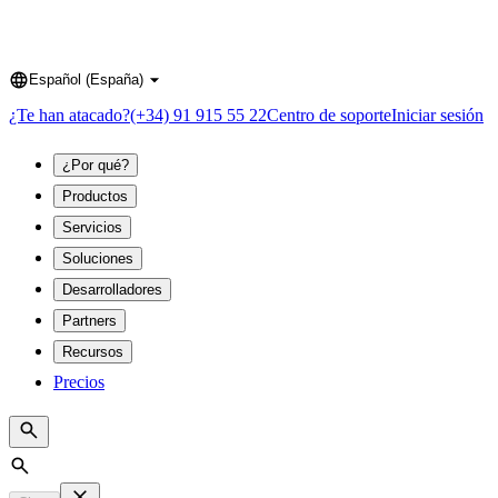
Español (España)
Language
¿Te han atacado?
(+34) 91 915 55 22
Centro de soporte
Iniciar sesión
¿Por qué?
Productos
Servicios
Soluciones
Desarrolladores
Partners
Recursos
Precios
Search