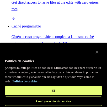
Get direct access to large files at the edge with zero egress
fees
Caché programable
Obtén acceso programático completo a la misma caché
legendaria que impulsa nuestra CDN.
Servidor MCP
Política de cookies
¿Aceptas nuestra política de cookies? Utilizamos cookies para ofrecerte un
Control por IA para tus servicios Fastly.
experiencia mejor y más personalizada, y para obtener datos importantes
sobre rendimiento y análisis que nos ayudan a que todo vaya como la
seda.
Política de cookies
Sí
Configuración de cookies
/
Productos