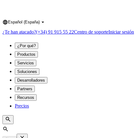
Español (España)
Language
¿Te han atacado?
(+34) 91 915 55 22
Centro de soporte
Iniciar sesión
¿Por qué?
Productos
Servicios
Soluciones
Desarrolladores
Partners
Recursos
Precios
Search