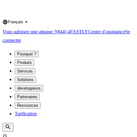
Français
Language
Vous subissez une attaque ?
(844) 4FASTLY
Centre d’assistance
Se
connecter
Pourquoi ?
Produits
Services
Solutions
développeurs
Partenaires
Ressources
Tarification