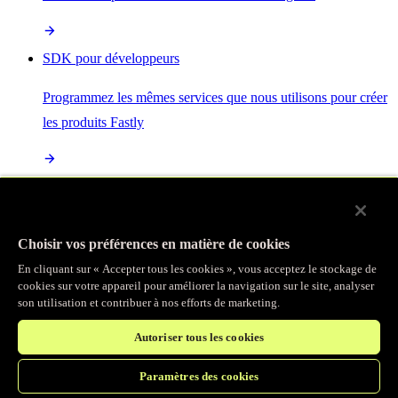
SDK pour développeurs
Programmez les mêmes services que nous utilisons pour créer
les produits Fastly
Enterprise Serverless
La plus puissante de toutes les plateformes sans serveur, basée
Choisir vos préférences en matière de cookies
sur des normes ouvertes et intégrée à la suite complète de
En cliquant sur « Accepter tous les cookies », vous acceptez le stockage de
produits Fastly
cookies sur votre appareil pour améliorer la navigation sur le site, analyser
son utilisation et contribuer à nos efforts de marketing.
Autoriser tous les cookies
IA
Paramètres des cookies
Accélérez vos charges de travail d’IA et gagnez en efficacité