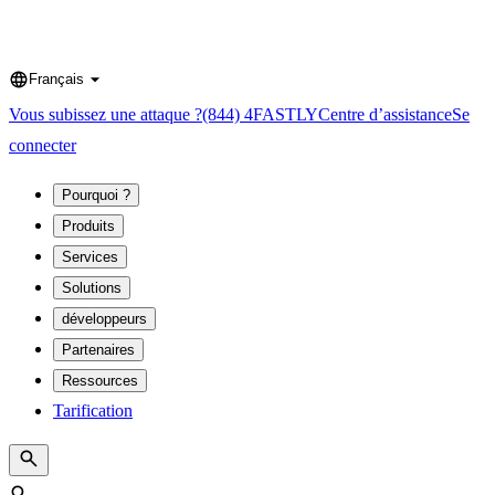
Français
Language
Vous subissez une attaque ?
(844) 4FASTLY
Centre d’assistance
Se
connecter
Pourquoi ?
Produits
Services
Solutions
développeurs
Partenaires
Ressources
Tarification