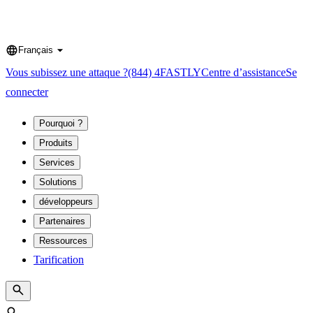
Français
Language
Vous subissez une attaque ?
(844) 4FASTLY
Centre d’assistance
Se
connecter
Pourquoi ?
Produits
Services
Solutions
développeurs
Partenaires
Ressources
Tarification