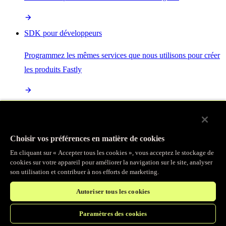
SDK pour développeurs
Programmez les mêmes services que nous utilisons pour créer
les produits Fastly
Enterprise Serverless
La plus puissante de toutes les plateformes sans serveur, basée
Choisir vos préférences en matière de cookies
sur des normes ouvertes et intégrée à la suite complète de
En cliquant sur « Accepter tous les cookies », vous acceptez le stockage de
produits Fastly
cookies sur votre appareil pour améliorer la navigation sur le site, analyser
son utilisation et contribuer à nos efforts de marketing.
Autoriser tous les cookies
IA
Paramètres des cookies
Accélérez vos charges de travail d’IA et gagnez en efficacité