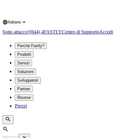
Italiano
Language
Sotto attacco?
(844) 4FASTLY
Centro di Supporto
Accedi
Perché Fastly?
Prodotti
Servizi
Soluzioni
Sviluppatori
Partner
Risorse
Prezzi
Search