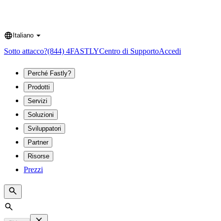
Italiano
Language
Sotto attacco?
(844) 4FASTLY
Centro di Supporto
Accedi
Perché Fastly?
Prodotti
Servizi
Soluzioni
Sviluppatori
Partner
Risorse
Prezzi
Search