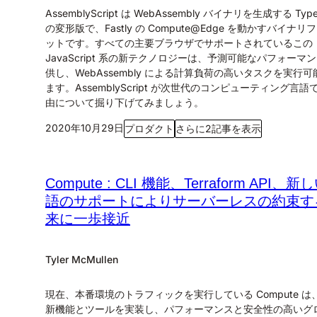
AssemblyScript は WebAssembly バイナリを生成する TypeS
の変形版で、Fastly の Compute@Edge を動かすバイナリ
ットです。すべての主要ブラウザでサポートされているこの
JavaScript 系の新テクノロジーは、予測可能なパフォーマ
供し、WebAssembly による計算負荷の高いタスクを実行可
ます。AssemblyScript が次世代のコンピューティング言語
由について掘り下げてみましょう。
2020年10月29日
プロダクト
さらに2記事を表示
Compute : CLI 機能、Terraform API、新
語のサポートによりサーバーレスの約束す
来に一歩接近
Tyler McMullen
現在、本番環境のトラフィックを実行している Compute は
新機能とツールを実装し、パフォーマンスと安全性の高いグ