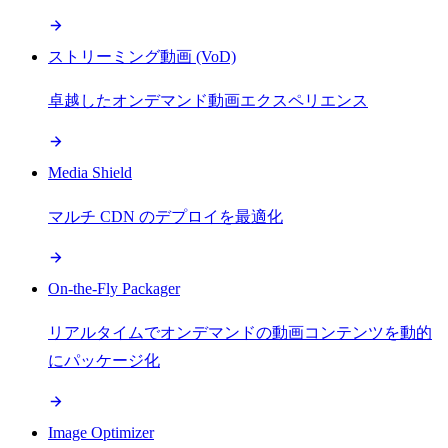
ストリーミング動画 (VoD)
卓越したオンデマンド動画エクスペリエンス
Media Shield
マルチ CDN のデプロイを最適化
On-the-Fly Packager
リアルタイムでオンデマンドの動画コンテンツを動的
にパッケージ化
Image Optimizer