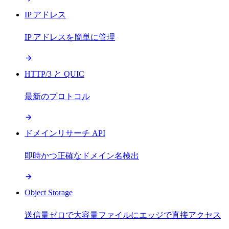
IP アドレス
IP アドレスを簡単に管理
HTTP/3 と QUIC
最新のプロトコル
ドメインリサーチ API
即時かつ正確なドメイン名検出
Object Storage
送信量ゼロで大容量ファイルにエッジで直接アクセス