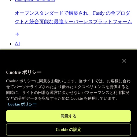
オープンスタンダードで構築され、Fastly の全プロダ
クトと統合可能な最強サーバーレスプラットフォーム
AI
セマンティックキャッシングで AI ワークロードを加
速し、効率性を向上させます
Cookie ポリシー
Cookie ポリシーに同意をお願いします。当サイトでは、お客様に合わ
せてパーソナライズされたより優れたエクスペリエンスを提供すると
Object Storage
同時に、サイトの円滑な運営に欠かせないパフォーマンスと利用状況
などの分析データを収集するために Cookie を使用しています。
送信量ゼロで大容量ファイルにエッジで直接アクセス
Cookie ポリシー
同意する
プログラマブルキャッシュ
Cookie の設定
当社のコンテンツ配信ネットワークを支える伝説的な