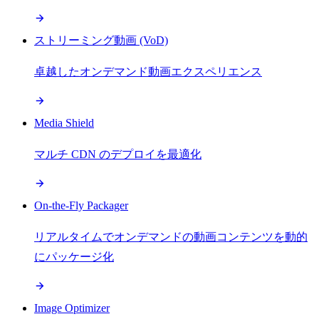
ストリーミング動画 (VoD)
卓越したオンデマンド動画エクスペリエンス
Media Shield
マルチ CDN のデプロイを最適化
On-the-Fly Packager
リアルタイムでオンデマンドの動画コンテンツを動的
にパッケージ化
Image Optimizer