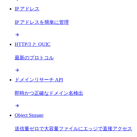
IP アドレス
IP アドレスを簡単に管理
HTTP/3 と QUIC
最新のプロトコル
ドメインリサーチ API
即時かつ正確なドメイン名検出
Object Storage
送信量ゼロで大容量ファイルにエッジで直接アクセス