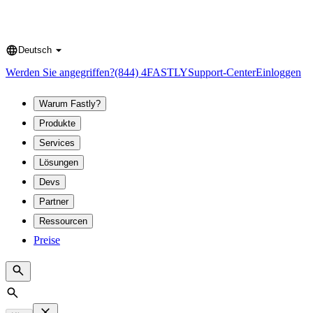
Deutsch
Language
Werden Sie angegriffen?
(844) 4FASTLY
Support-Center
Einloggen
Warum Fastly?
Produkte
Services
Lösungen
Devs
Partner
Ressourcen
Preise
Search