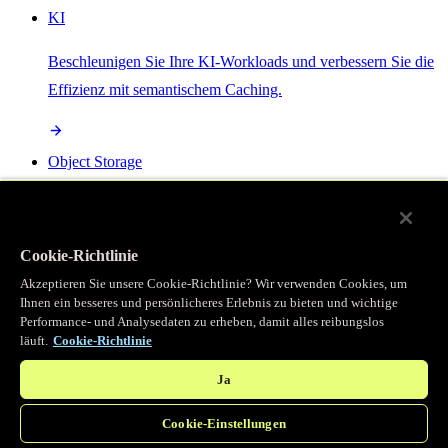
KI
Beschleunigen Sie Ihre KI-Workloads und verbessern Sie die
Effizienz mit semantischem Caching.
Object Storage
Get direct access to large files at the edge with zero egress
fees
Cookie-Richtlinie
Akzeptieren Sie unsere Cookie-Richtlinie? Wir verwenden Cookies, um
Ihnen ein besseres und persönlicheres Erlebnis zu bieten und wichtige
Programmierbarer Cache
Performance- und Analysedaten zu erheben, damit alles reibungslos
läuft.
Cookie-Richtlinie
Erhalten Sie vollständigen programmatischen Zugriff auf das
legendäre Caching, das unser CDN antreibt.
Ja
Cookie-Einstellungen