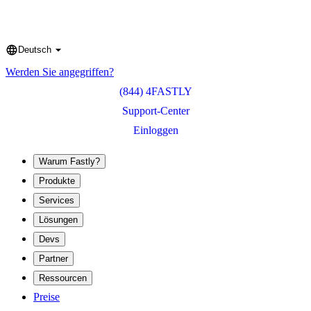
Deutsch
Language
Werden Sie angegriffen?
(844) 4FASTLY
Support-Center
Einloggen
Warum Fastly?
Produkte
Services
Lösungen
Devs
Partner
Ressourcen
Preise