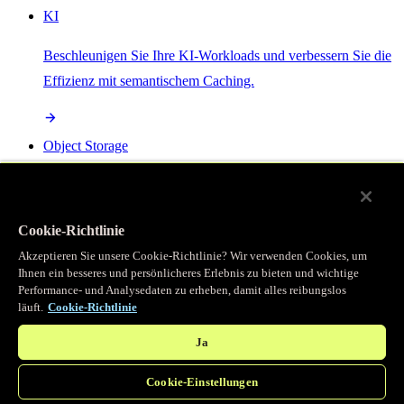
KI
Beschleunigen Sie Ihre KI-Workloads und verbessern Sie die
Effizienz mit semantischem Caching.
Object Storage
Get direct access to large files at the edge with zero egress
fees
Cookie-Richtlinie
Akzeptieren Sie unsere Cookie-Richtlinie? Wir verwenden Cookies, um
Ihnen ein besseres und persönlicheres Erlebnis zu bieten und wichtige
Programmierbarer Cache
Performance- und Analysedaten zu erheben, damit alles reibungslos
läuft.
Cookie-Richtlinie
Erhalten Sie vollständigen programmatischen Zugriff auf das
legendäre Caching, das unser CDN antreibt.
Ja
Cookie-Einstellungen