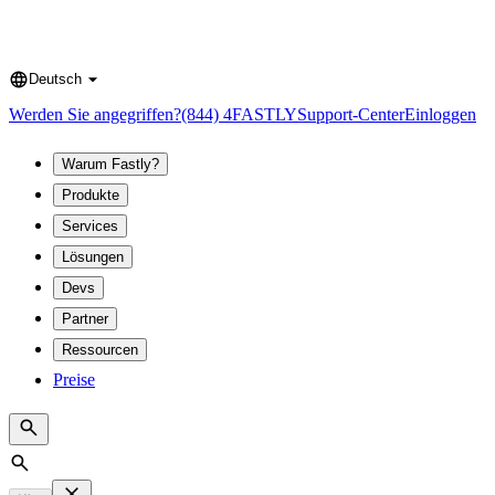
Deutsch
Language
Werden Sie angegriffen?
(844) 4FASTLY
Support-Center
Einloggen
Warum Fastly?
Produkte
Services
Lösungen
Devs
Partner
Ressourcen
Preise
Search