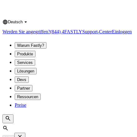
Deutsch
Language
Werden Sie angegriffen?
(844) 4FASTLY
Support-Center
Einloggen
Warum Fastly?
Produkte
Services
Lösungen
Devs
Partner
Ressourcen
Preise
Search