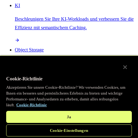
KI
Beschleunigen Sie Ihre KI-Workloads und verbessern Sie die
Effizienz mit semantischem Caching.
Object Storage
Get direct access to large files at the edge with zero egress
fees
Cookie-Richtlinie
Akzeptieren Sie unsere Cookie-Richtlinie? Wir verwenden Cookies, um
Ihnen ein besseres und persönlicheres Erlebnis zu bieten und wichtige
Programmierbarer Cache
Performance- und Analysedaten zu erheben, damit alles reibungslos
läuft.
Cookie-Richtlinie
Erhalten Sie vollständigen programmatischen Zugriff auf das
legendäre Caching, das unser CDN antreibt.
Ja
Cookie-Einstellungen