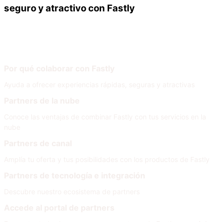
seguro y atractivo con Fastly
Nuestros partners
Únete a nuestra red
Por qué colaborar con Fastly
Ayuda a ofrecer experiencias rápidas, seguras y atractivas
Partners de la nube
Conoce las ventajas de combinar Fastly con tus servicios en la
nube
Partners de canal
Amplía tu oferta y tus posibilidades con los productos de Fastly
Partners de tecnología e integración
Descubre nuestro ecosistema de partners
Accede al portal de partners