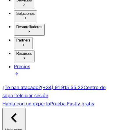
Servicios
Soluciones
Desarrolladores
Partners
Recursos
Precios
¿Te han atacado?
(+34) 91 915 55 22
Centro de
soporte
Iniciar sesión
Habla con un experto
Prueba Fastly gratis