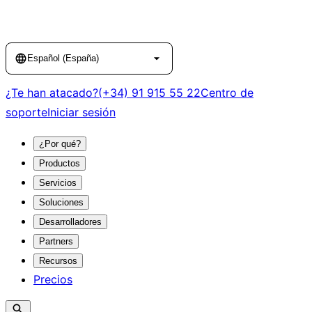
Language
Español (España)
¿Te han atacado?
(+34) 91 915 55 22
Centro de
soporte
Iniciar sesión
¿Por qué?
Productos
Servicios
Soluciones
Desarrolladores
Partners
Recursos
Precios