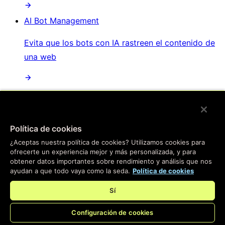
AI Bot Management
Evita que los bots con IA rastreen el contenido de
una web
/
Productos
Política de cookies
Main menu
¿Aceptas nuestra política de cookies? Utilizamos cookies para
ofrecerte un experiencia mejor y más personalizada, y para
Compute
obtener datos importantes sobre rendimiento y análisis que nos
ayudan a que todo vaya como la seda.
Política de cookies
Informática en el borde
Sí
Pasa tus aplicaciones al borde: nuestra plataforma
Configuración de cookies
instantánea te ayudará a crear experiencias