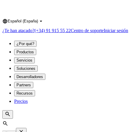
Español (España)
Language
¿Te han atacado?
(+34) 91 915 55 22
Centro de soporte
Iniciar sesión
¿Por qué?
Productos
Servicios
Soluciones
Desarrolladores
Partners
Recursos
Precios
Search