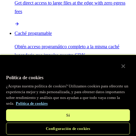
Get direct access to large files at the edge with zero egress
fees
Caché programable
Obtén acceso programático completo a la misma caché
legendaria que impulsa nuestra CDN.
Servidor MCP
Política de cookies
¿Aceptas nuestra política de cookies? Utilizamos cookies para ofrecerte un
Control por IA para tus servicios Fastly.
experiencia mejor y más personalizada, y para obtener datos importantes
sobre rendimiento y análisis que nos ayudan a que todo vaya como la
seda.
Política de cookies
Sí
Configuración de cookies
/
Productos