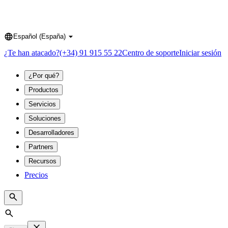
Español (España)
Language
¿Te han atacado?
(+34) 91 915 55 22
Centro de soporte
Iniciar sesión
¿Por qué?
Productos
Servicios
Soluciones
Desarrolladores
Partners
Recursos
Precios
Search