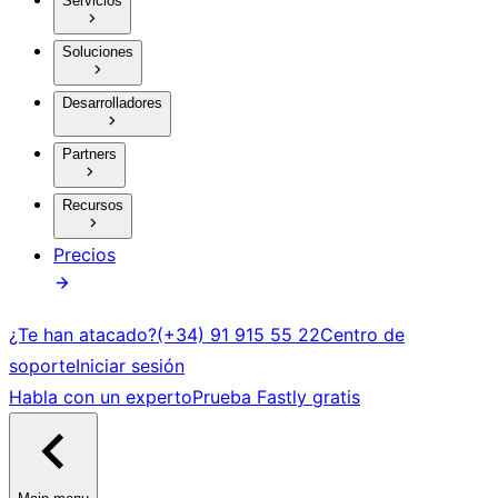
Servicios
Soluciones
Desarrolladores
Partners
Recursos
Precios
¿Te han atacado?
(+34) 91 915 55 22
Centro de
soporte
Iniciar sesión
Habla con un experto
Prueba Fastly gratis