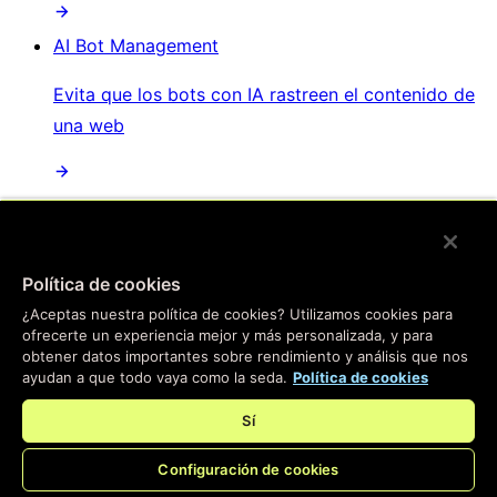
AI Bot Management
Evita que los bots con IA rastreen el contenido de
una web
/
Productos
Política de cookies
Main menu
¿Aceptas nuestra política de cookies? Utilizamos cookies para
ofrecerte un experiencia mejor y más personalizada, y para
Compute
obtener datos importantes sobre rendimiento y análisis que nos
ayudan a que todo vaya como la seda.
Política de cookies
Informática en el borde
Sí
Pasa tus aplicaciones al borde: nuestra plataforma
Configuración de cookies
instantánea te ayudará a crear experiencias