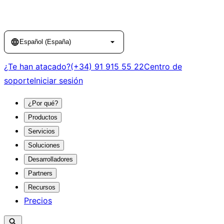
Language
Español (España)
¿Te han atacado?
(+34) 91 915 55 22
Centro de
soporte
Iniciar sesión
¿Por qué?
Productos
Servicios
Soluciones
Desarrolladores
Partners
Recursos
Precios