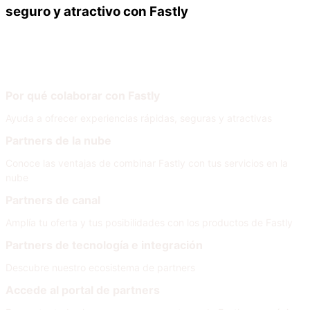
seguro y atractivo con Fastly
Nuestros partners
Únete a nuestra red
Por qué colaborar con Fastly
Ayuda a ofrecer experiencias rápidas, seguras y atractivas
Partners de la nube
Conoce las ventajas de combinar Fastly con tus servicios en la
nube
Partners de canal
Amplía tu oferta y tus posibilidades con los productos de Fastly
Partners de tecnología e integración
Descubre nuestro ecosistema de partners
Accede al portal de partners