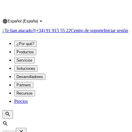
Español (España)
Language
¿Te han atacado?
(+34) 91 915 55 22
Centro de soporte
Iniciar sesión
¿Por qué?
Productos
Servicios
Soluciones
Desarrolladores
Partners
Recursos
Precios
Search