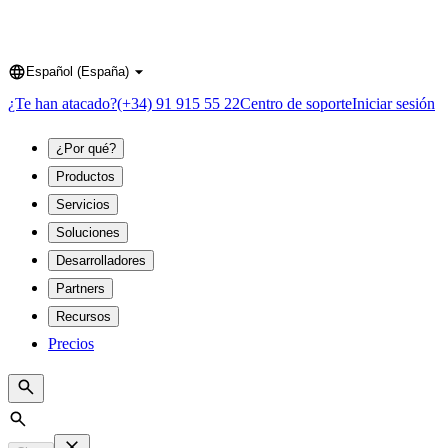
Español (España)
Language
¿Te han atacado?
(+34) 91 915 55 22
Centro de soporte
Iniciar sesión
¿Por qué?
Productos
Servicios
Soluciones
Desarrolladores
Partners
Recursos
Precios
Search