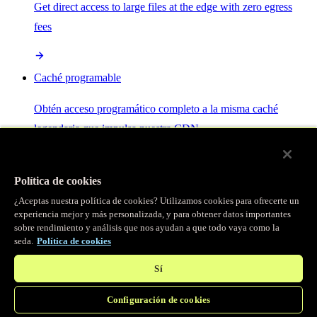
Get direct access to large files at the edge with zero egress
fees
Caché programable
Obtén acceso programático completo a la misma caché
legendaria que impulsa nuestra CDN.
Servidor MCP
Política de cookies
¿Aceptas nuestra política de cookies? Utilizamos cookies para ofrecerte un
Control por IA para tus servicios Fastly.
experiencia mejor y más personalizada, y para obtener datos importantes
sobre rendimiento y análisis que nos ayudan a que todo vaya como la
seda.
Política de cookies
Sí
Configuración de cookies
/
Productos