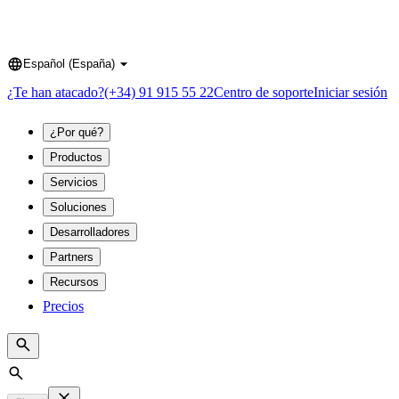
Español (España)
Language
¿Te han atacado?
(+34) 91 915 55 22
Centro de soporte
Iniciar sesión
¿Por qué?
Productos
Servicios
Soluciones
Desarrolladores
Partners
Recursos
Precios
Search