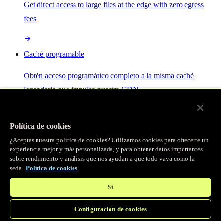
Get direct access to large files at the edge with zero egress
fees
Caché programable
Obtén acceso programático completo a la misma caché
legendaria que impulsa nuestra CDN.
Servidor MCP
Política de cookies
¿Aceptas nuestra política de cookies? Utilizamos cookies para ofrecerte un
Control por IA para tus servicios Fastly.
experiencia mejor y más personalizada, y para obtener datos importantes
sobre rendimiento y análisis que nos ayudan a que todo vaya como la
seda.
Política de cookies
Sí
Configuración de cookies
/
Productos