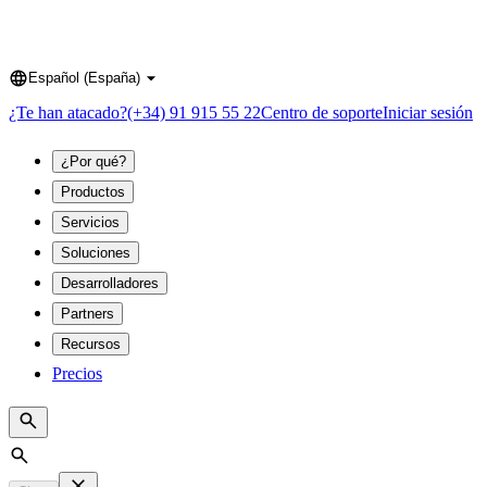
Español (España)
Language
¿Te han atacado?
(+34) 91 915 55 22
Centro de soporte
Iniciar sesión
¿Por qué?
Productos
Servicios
Soluciones
Desarrolladores
Partners
Recursos
Precios
Search