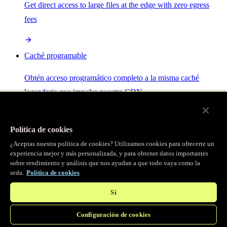
Get direct access to large files at the edge with zero egress
fees
Caché programable
Obtén acceso programático completo a la misma caché
legendaria que impulsa nuestra CDN.
Servidor MCP
Política de cookies
¿Aceptas nuestra política de cookies? Utilizamos cookies para ofrecerte un
Control por IA para tus servicios Fastly.
experiencia mejor y más personalizada, y para obtener datos importantes
sobre rendimiento y análisis que nos ayudan a que todo vaya como la
seda.
Política de cookies
Sí
Configuración de cookies
/
Productos