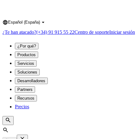
Español (España)
Language
¿Te han atacado?
(+34) 91 915 55 22
Centro de soporte
Iniciar sesión
¿Por qué?
Productos
Servicios
Soluciones
Desarrolladores
Partners
Recursos
Precios
Search