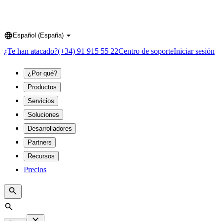
Español (España)
Language
¿Te han atacado?
(+34) 91 915 55 22
Centro de soporte
Iniciar sesión
¿Por qué?
Productos
Servicios
Soluciones
Desarrolladores
Partners
Recursos
Precios
Search