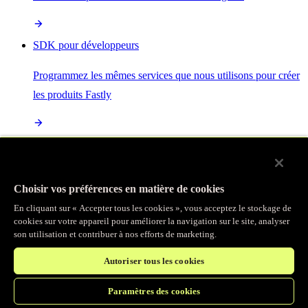
SDK pour développeurs
Programmez les mêmes services que nous utilisons pour créer
les produits Fastly
Enterprise Serverless
La plus puissante de toutes les plateformes sans serveur, basée
Choisir vos préférences en matière de cookies
sur des normes ouvertes et intégrée à la suite complète de
En cliquant sur « Accepter tous les cookies », vous acceptez le stockage de
produits Fastly
cookies sur votre appareil pour améliorer la navigation sur le site, analyser
son utilisation et contribuer à nos efforts de marketing.
Autoriser tous les cookies
IA
Paramètres des cookies
Accélérez vos charges de travail d’IA et gagnez en efficacité