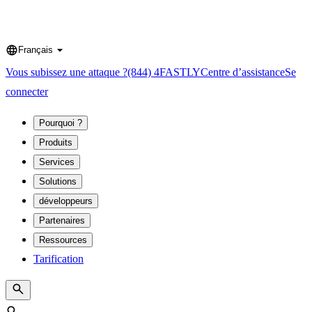
Français
Language
Vous subissez une attaque ?
(844) 4FASTLY
Centre d’assistance
Se
connecter
Pourquoi ?
Produits
Services
Solutions
développeurs
Partenaires
Ressources
Tarification