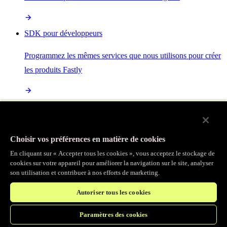
SDK pour développeurs
Programmez les mêmes services que nous utilisons pour créer
les produits Fastly
Enterprise Serverless
La plus puissante de toutes les plateformes sans serveur, basée
Choisir vos préférences en matière de cookies
sur des normes ouvertes et intégrée à la suite complète de
En cliquant sur « Accepter tous les cookies », vous acceptez le stockage de
produits Fastly
cookies sur votre appareil pour améliorer la navigation sur le site, analyser
son utilisation et contribuer à nos efforts de marketing.
Autoriser tous les cookies
IA
Paramètres des cookies
Accélérez vos charges de travail d’IA et gagnez en efficacité