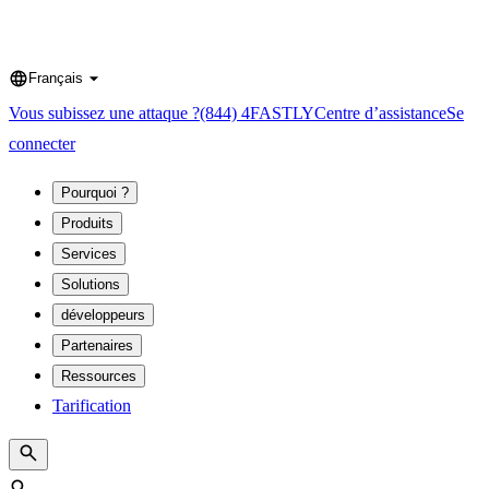
Français
Language
Vous subissez une attaque ?
(844) 4FASTLY
Centre d’assistance
Se
connecter
Pourquoi ?
Produits
Services
Solutions
développeurs
Partenaires
Ressources
Tarification