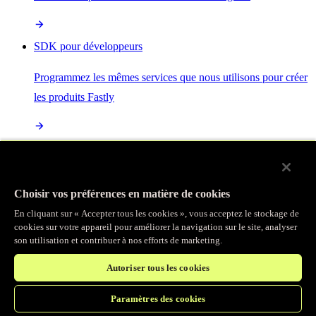
SDK pour développeurs
Programmez les mêmes services que nous utilisons pour créer
les produits Fastly
Enterprise Serverless
La plus puissante de toutes les plateformes sans serveur, basée
Choisir vos préférences en matière de cookies
sur des normes ouvertes et intégrée à la suite complète de
En cliquant sur « Accepter tous les cookies », vous acceptez le stockage de
produits Fastly
cookies sur votre appareil pour améliorer la navigation sur le site, analyser
son utilisation et contribuer à nos efforts de marketing.
Autoriser tous les cookies
IA
Paramètres des cookies
Accélérez vos charges de travail d’IA et gagnez en efficacité