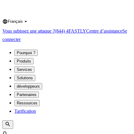
Français
Language
Vous subissez une attaque ?
(844) 4FASTLY
Centre d’assistance
Se
connecter
Pourquoi ?
Produits
Services
Solutions
développeurs
Partenaires
Ressources
Tarification