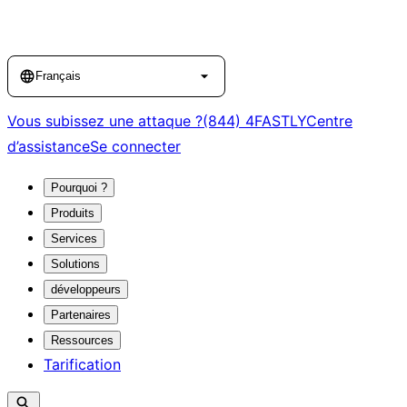
Language
Français
Vous subissez une attaque ?
(844) 4FASTLY
Centre
d’assistance
Se connecter
Pourquoi ?
Produits
Services
Solutions
développeurs
Partenaires
Ressources
Tarification