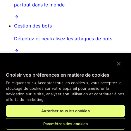
partout dans le monde
Gestion des bots
Détectez et neutralisez les attaques de bots
Protection contre les attaques par déni de service
distribué
Choisir vos préférences en matière de cookies
Atténuation automatisée des attaques
En cliquant sur « Accepter tous les cookies », vous acceptez le
perturbatrices et distribuées
stockage de cookies sur votre appareil pour améliorer la
navigation sur le site, analyser son utilisation et contribuer à nos
efforts de marketing.
Sécurité des API
Autoriser tous les cookies
Sécurisez vos points de terminaison d'API
Paramètres des cookies