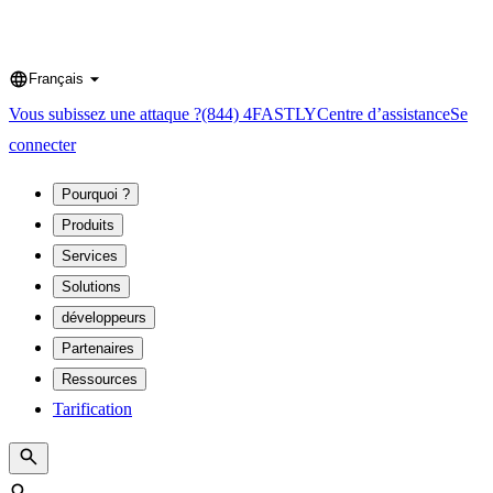
Français
Language
Vous subissez une attaque ?
(844) 4FASTLY
Centre d’assistance
Se
connecter
Pourquoi ?
Produits
Services
Solutions
développeurs
Partenaires
Ressources
Tarification