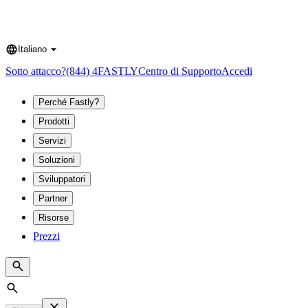
Italiano
Language
Sotto attacco?
(844) 4FASTLY
Centro di Supporto
Accedi
Perché Fastly?
Prodotti
Servizi
Soluzioni
Sviluppatori
Partner
Risorse
Prezzi
Search