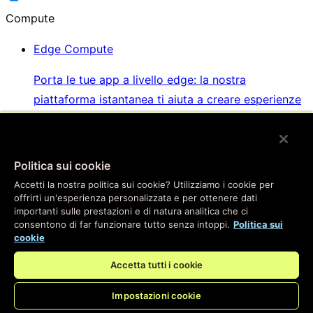
Compute
Edge Compute
Porta le tue app a livello edge: la nostra
piattaforma istantanea ti aiuta a creare esperienze
straordinarie per i tuoi utenti
Politica sui cookie
Key Value Store
Accetti la nostra politica sui cookie? Utilizziamo i cookie per
offrirti un'esperienza personalizzata e per ottenere dati
Il Key Value Store più veloce che puoi ottenere, con
importanti sulle prestazioni e di natura analitica che ci
la stessa facilità di utilizzo degli strumenti di
consentono di far funzionare tutto senza intoppi.
Politica sui
database che conosci bene
cookie
Accetta tutti i cookie
WebSockets e Fanout
Impostazioni cookie