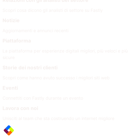
Relazioni con gli analisti del settore
Scopri cosa dicono gli analisti di settore su Fastly
Notizie
Aggiornamenti e annunci recenti
Piattaforma
La piattaforma per esperienze digitali migliori, più veloci e più
sicure
Storie dei nostri clienti
Scopri come hanno avuto successo i migliori siti web
Eventi
Connettiti con Fastly durante un evento
Lavora con noi
Unisciti al team che sta costruendo un internet migliore