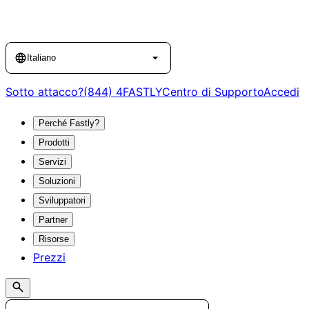
Language
Italiano
Sotto attacco?
(844) 4FASTLY
Centro di Supporto
Accedi
Perché Fastly?
Prodotti
Servizi
Soluzioni
Sviluppatori
Partner
Risorse
Prezzi
Search