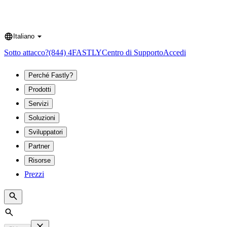
Italiano
Language
Sotto attacco?
(844) 4FASTLY
Centro di Supporto
Accedi
Perché Fastly?
Prodotti
Servizi
Soluzioni
Sviluppatori
Partner
Risorse
Prezzi
Search