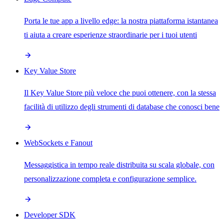
Porta le tue app a livello edge: la nostra piattaforma istantanea
ti aiuta a creare esperienze straordinarie per i tuoi utenti
Key Value Store
Il Key Value Store più veloce che puoi ottenere, con la stessa
facilità di utilizzo degli strumenti di database che conosci bene
WebSockets e Fanout
Messaggistica in tempo reale distribuita su scala globale, con
personalizzazione completa e configurazione semplice.
Developer SDK