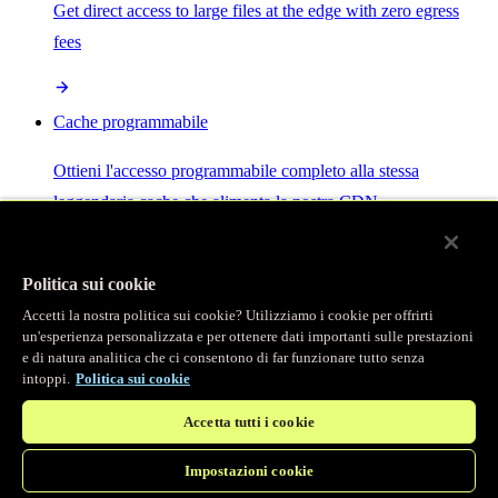
Get direct access to large files at the edge with zero egress
fees
Cache programmabile
Ottieni l'accesso programmabile completo alla stessa
leggendaria cache che alimenta la nostra CDN.
Server MCP
Politica sui cookie
Accetti la nostra politica sui cookie? Utilizziamo i cookie per offrirti
Controllo potenziato dall'IA per i tuoi servizi Fastly.
un'esperienza personalizzata e per ottenere dati importanti sulle prestazioni
e di natura analitica che ci consentono di far funzionare tutto senza
intoppi.
Politica sui cookie
Accetta tutti i cookie
Impostazioni cookie
/
Prodotti