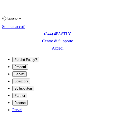
Italiano
Language
Sotto attacco?
(844) 4FASTLY
Centro di Supporto
Accedi
Perché Fastly?
Prodotti
Servizi
Soluzioni
Sviluppatori
Partner
Risorse
Prezzi