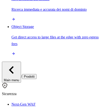
Ricerca immediata e accurata dei nomi di dominio
Object Storage
Get direct access to large files at the edge with zero egress
fees
/
Prodotti
Main menu
Sicurezza
Next-Gen WAF