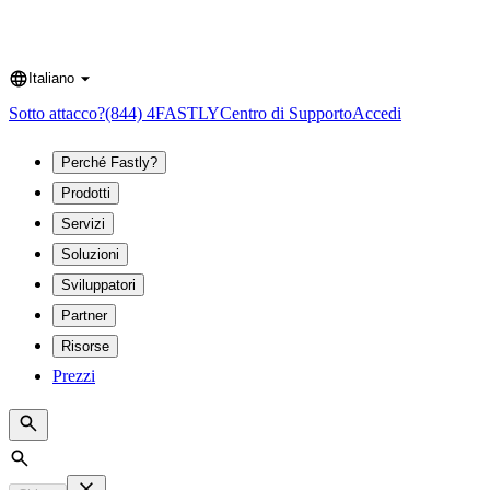
Italiano
Language
Sotto attacco?
(844) 4FASTLY
Centro di Supporto
Accedi
Perché Fastly?
Prodotti
Servizi
Soluzioni
Sviluppatori
Partner
Risorse
Prezzi
Search