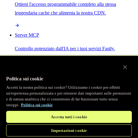
Ottieni l'accesso programmabile completo alla stessa
leggendaria cache che alimenta la nostra CDN.
Server MCP
Controllo potenziato dall'IA per i tuoi servizi Fastly.
Politica sui cookie
Accetti la nostra politica sui cookie? Utilizziamo i cookie per offrirti
/
Prodotti
un'esperienza personalizzata e per ottenere dati importanti sulle prestazioni
Main menu
e di natura analitica che ci consentono di far funzionare tutto senza
intoppi.
Politica sui cookie
Osservabilità
Accetta tutti i cookie
Logging in tempo reale
Impostazioni cookie