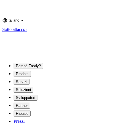
Italiano
Language
Sotto attacco?
Perché Fastly?
Prodotti
Servizi
Soluzioni
Sviluppatori
Partner
Risorse
Prezzi