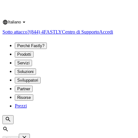
Italiano
Language
Sotto attacco?
(844) 4FASTLY
Centro di Supporto
Accedi
Perché Fastly?
Prodotti
Servizi
Soluzioni
Sviluppatori
Partner
Risorse
Prezzi
Search