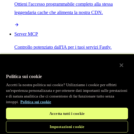
Ottieni l'accesso programmabile completo alla stessa
leggendaria cache che alimenta la nostra CDN.
Server MCP
Controllo potenziato dall'IA per i tuoi servizi Fastly.
Politica sui cookie
Accetti la nostra politica sui cookie? Utilizziamo i cookie per offrirti
/
Prodotti
un'esperienza personalizzata e per ottenere dati importanti sulle prestazioni
Main menu
e di natura analitica che ci consentono di far funzionare tutto senza
intoppi.
Politica sui cookie
Osservabilità
Accetta tutti i cookie
Logging in tempo reale
Impostazioni cookie