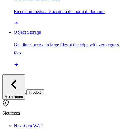
Ricerca immediata e accurata dei nomi di dominio
Object Storage
Get direct access to large files at the edge with zero egress
fees
/
Prodotti
Main menu
Sicurezza
Next-Gen WAF