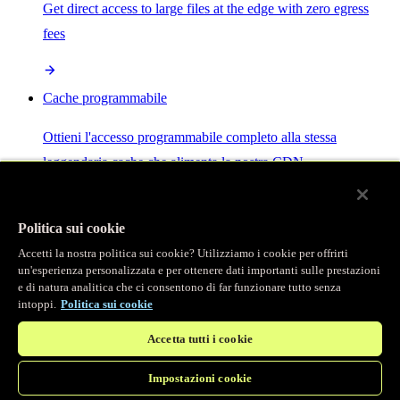
Get direct access to large files at the edge with zero egress
fees
Cache programmabile
Ottieni l'accesso programmabile completo alla stessa
leggendaria cache che alimenta la nostra CDN.
Server MCP
Politica sui cookie
Accetti la nostra politica sui cookie? Utilizziamo i cookie per offrirti
Controllo potenziato dall'IA per i tuoi servizi Fastly.
un'esperienza personalizzata e per ottenere dati importanti sulle prestazioni
e di natura analitica che ci consentono di far funzionare tutto senza
intoppi.
Politica sui cookie
Accetta tutti i cookie
Impostazioni cookie
/
Prodotti