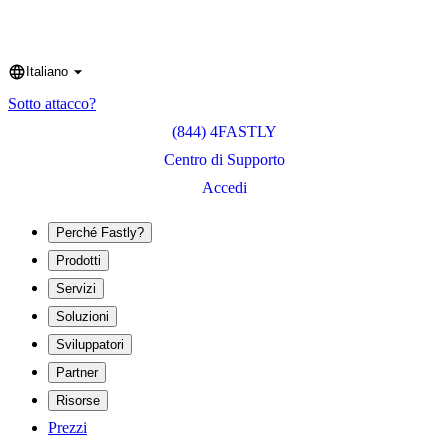
Italiano
Language
Sotto attacco?
(844) 4FASTLY
Centro di Supporto
Accedi
Perché Fastly?
Prodotti
Servizi
Soluzioni
Sviluppatori
Partner
Risorse
Prezzi