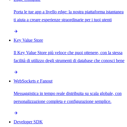
Porta le tue app a livello edge: la nostra piattaforma istantanea
ti aiuta a creare esperienze straordinarie per i tuoi utenti
Key Value Store
Il Key Value Store più veloce che puoi ottenere, con la stessa
facilità di utilizzo degli strumenti di database che conosci bene
WebSockets e Fanout
Messaggistica in tempo reale distribuita su scala globale, con
personalizzazione completa e configurazione semplice.
Developer SDK