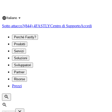
Italiano
Language
Sotto attacco?
(844) 4FASTLY
Centro di Supporto
Accedi
Perché Fastly?
Prodotti
Servizi
Soluzioni
Sviluppatori
Partner
Risorse
Prezzi
Search