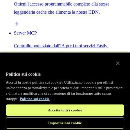
Ottieni l'accesso programmabile completo alla stessa
leggendaria cache che alimenta la nostra CDN.
Server MCP
Controllo potenziato dall'IA per i tuoi servizi Fastly.
Politica sui cookie
Accetti la nostra politica sui cookie? Utilizziamo i cookie per offrirti
/
Prodotti
un'esperienza personalizzata e per ottenere dati importanti sulle prestazioni
Main menu
e di natura analitica che ci consentono di far funzionare tutto senza
intoppi.
Politica sui cookie
Osservabilità
Accetta tutti i cookie
Logging in tempo reale
Impostazioni cookie