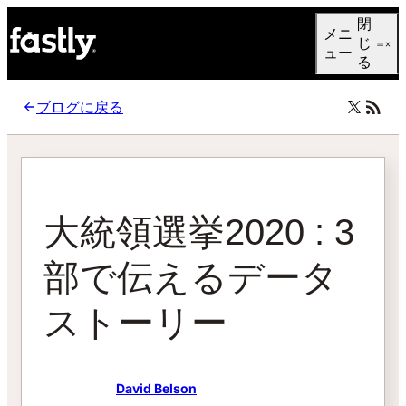
Language
閉
メニ
日本語
じ
ュー
る
ブログに戻る
大統領選挙2020 : 3
部で伝えるデータ
ストーリー
David Belson