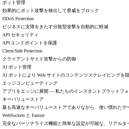
ボット管理
効果的にボット攻撃を検出して脅威をブロック
DDoS Protection
ビジネスに支障をきたす分散型攻撃を自動的に軽減
API セキュリティ
API エンドポイントを保護
Client-Side Protection
クライアントサイド攻撃からの防御
AI ボット管理
AI ボットにより Web サイトのコンテンツスクレイピングを
エッジコンピューティング
アプリをエッジに展開 — 私たちのインスタントプラットフ
キーバリューストア
最も高速なキーバリューストアでありながら、使い慣れたデ
WebSockets と Fanout
完全なパーソナライズ機能と簡単な設定が可能な、リアルタ