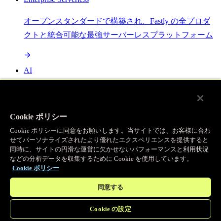
オープンスタンダードで構築され、Fastly の全プロダ
クトと統合可能な最強サーバーレスプラットフォーム
AI
セマンティックキャッシングで AI ワークロードを加
速し、効率性を向上させます
Cookie ポリシー
Cookie ポリシーに同意をお願いします。当サイトでは、お客様に合わ
せてパーソナライズされたより優れたエクスペリエンスを提供すると
Object Storage
同時に、サイトの円滑な運営に欠かせないパフォーマンスと利用状況
などの分析データを収集するために Cookie を使用しています。
送信量ゼロで大容量ファイルにエッジで直接アクセス
Cookie ポリシー
同意する
プログラマブルキャッシュ
Cookie の設定
当社のコンテンツ配信ネットワークを支える伝説的な