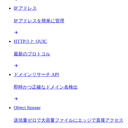
IP アドレス
IP アドレスを簡単に管理
HTTP/3 と QUIC
最新のプロトコル
ドメインリサーチ API
即時かつ正確なドメイン名検出
Object Storage
送信量ゼロで大容量ファイルにエッジで直接アクセス