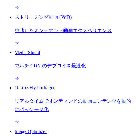
ストリーミング動画 (VoD)
卓越したオンデマンド動画エクスペリエンス
Media Shield
マルチ CDN のデプロイを最適化
On-the-Fly Packager
リアルタイムでオンデマンドの動画コンテンツを動的
にパッケージ化
Image Optimizer