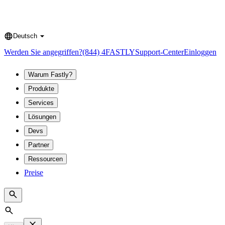
Deutsch
Language
Werden Sie angegriffen?
(844) 4FASTLY
Support-Center
Einloggen
Warum Fastly?
Produkte
Services
Lösungen
Devs
Partner
Ressourcen
Preise
Search