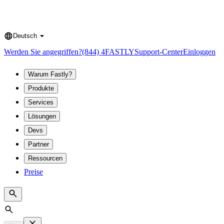
Deutsch
Language
Werden Sie angegriffen?
(844) 4FASTLY
Support-Center
Einloggen
Warum Fastly?
Produkte
Services
Lösungen
Devs
Partner
Ressourcen
Preise
Search