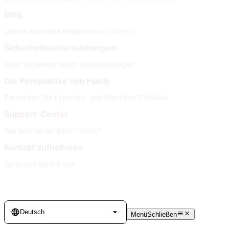
Blog
Unsere neuesten Gedanken und Ideen
Sicherheitsuntersuchungen
Mehr Sicherheit durch Untersuchungen
Die Perspektive von Fastly
Entdecken Sie Experten- und Branchen-Einblicke
Support-Center
Wie können wir Ihnen helfen?
Kontakt aufnehmen
Sprechen Sie mit uns
Language
Deutsch
Menü
Schließen