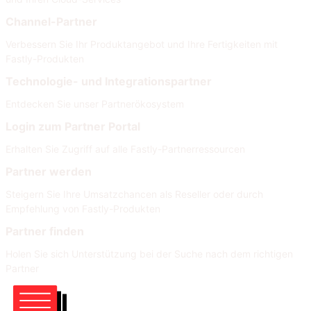
Channel-Partner
Verbessern Sie Ihr Produktangebot und Ihre Fertigkeiten mit
Fastly-Produkten
Technologie- und Integrationspartner
Entdecken Sie unser Partnerökosystem
Login zum Partner Portal
Erhalten Sie Zugriff auf alle Fastly-Partnerressourcen
Partner werden
Steigern Sie Ihre Umsatzchancen als Reseller oder durch
Empfehlung von Fastly-Produkten
Partner finden
Holen Sie sich Unterstützung bei der Suche nach dem richtigen
Partner