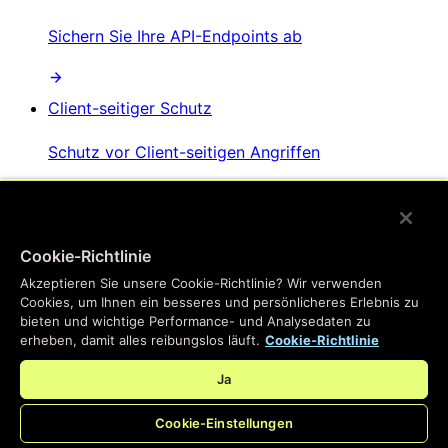
Sichern Sie Ihre API-Endpoints ab
Client-seitiger Schutz
Schutz vor Client-seitigen Angriffen
AI-Bot-Management
Cookie-Richtlinie
Verhindern Sie, dass KI-Bots Website-Inhalte
Akzeptieren Sie unsere Cookie-Richtlinie? Wir verwenden
scrapen
Cookies, um Ihnen ein besseres und persönlicheres Erlebnis zu
bieten und wichtige Performance- und Analysedaten zu
erheben, damit alles reibungslos läuft.
Cookie-Richtlinie
Ja
Cookie-Einstellungen
/
Produkte
Main menu