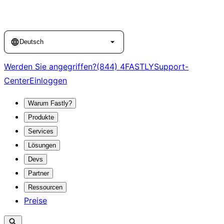
Language
Deutsch
Werden Sie angegriffen?
(844) 4FASTLY
Support-
Center
Einloggen
Warum Fastly?
Produkte
Services
Lösungen
Devs
Partner
Ressourcen
Preise